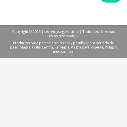
Copyright © 2026 | secretoyseguro.store | Todos los derechos
están reservados.
Productos para potencia sin receta y pastillas para pérdida de
peso: Viagra, Cialis, Levitra, Kamagra, Viagra para Mujeres, Priligy y
muchos más.